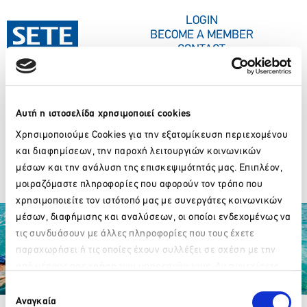
CONTENT
LOGIN
BECOME A MEMBER
CONTACT
Αυτή η ιστοσελίδα χρησιμοποιεί cookies
PRESS CORNER
HELLENIC SUN
Χρησιμοποιούμε Cookies για την εξατομίκευση περιεχομένου
και διαφημίσεων, την παροχή λειτουργιών κοινωνικών
EDITIONS
μέσων και την ανάλυση της επισκεψιμότητάς μας. Επιπλέον,
μοιραζόμαστε πληροφορίες που αφορούν τον τρόπο που
χρησιμοποιείτε τον ιστότοπό μας με συνεργάτες κοινωνικών
μέσων, διαφήμισης και αναλύσεων, οι οποίοι ενδεχομένως να
τις συνδυάσουν με άλλες πληροφορίες που τους έχετε
παραχωρήσει ή τις οποίες έχουν συλλέξει σε σχέση με την
από μέρους σας χρήση των υπηρεσιών τους. Αν συνεχίσετε
Please wait…
να χρησιμοποιείτε την ιστοσελίδα μας, συναινείτε στη χρήση
Επιλογή
Partner Organizations
των Cookies μας.
Αναγκαία
συγκατάθεσης