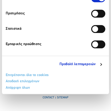
Προτιμήσεις
210 32 17 165
info@sete.gr
Στατιστικά
34, Amalias Av. 105 58, Athens
Εμπορικής προώθησης
Register in our newsletter
Προβολή λεπτομερειών
Επιτρέπονται όλα τα cookies
Αποδοχή επιλεγμένων
Απόρριψη όλων
TERMS & CONDITIONS
COOKIE POLICY
PERSONAL DATA PROTECTION POLICY
CONTACT
SITEMAP