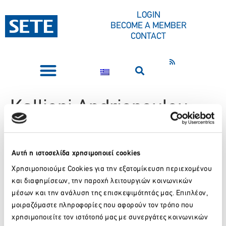
CONTENT
LOGIN
BECOME A MEMBER
CONTACT
PRESS CORNER
Kalliopi Andriopoulou
She began her collaboration with SETE in May 2016. Kalliopi
Andriopoulou began her career in 1990 at Pouliadis Associates
Αυτή η ιστοσελίδα χρησιμοποιεί cookies
Corporation, an Information Technology Company, and continued
Χρησιμοποιούμε Cookies για την εξατομίκευση περιεχομένου
in 1996 as a Media & Communications Representative for
και διαφημίσεων, την παροχή λειτουργιών κοινωνικών
publishing company MOTOTECH SA,. Since 2009, she had worked
μέσων και την ανάλυση της επισκεψιμότητάς μας. Επιπλέον,
as a Public Relations Director at the City of Athens Development
μοιραζόμαστε πληροφορίες που αφορούν τον τρόπο που
& Destination Management Agency, which supports tourism
χρησιμοποιείτε τον ιστότοπό μας με συνεργάτες κοινωνικών
through the Athens Convention & Visitors Bureau-ACVB, the